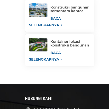
Konstruksi bangunan
sementara kantor
konstruksi bergerak
untuk industri
BACA
sementara
SELENGKAPNYA
Kontainer lokasi
konstruksi bangunan
sementara untuk
kantor
BACA
SELENGKAPNYA
HUBUNGI KAMI