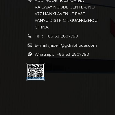
ADD: ROOM 1603, CHINA
RAILWAY NUODE CENTER, NO.
477 HANXI AVENUE EAST,
PANYU DISTRICT, GUANGZHOU,
CHINA.
Telp : +8613312807790
E-mail : jade.li@gdwbhouse.com
Whatsapp : +8613312807790