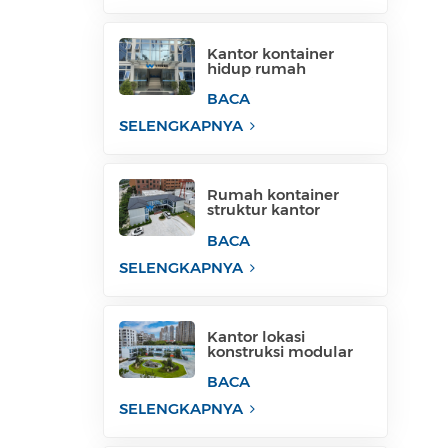
Kantor kontainer
hidup rumah
kontainer paket datar
untuk lokasi proyek
BACA
SELENGKAPNYA
Rumah kontainer
struktur kantor
sementara rumah
kontainer filipina
BACA
untuk dijual
SELENGKAPNYA
Kantor lokasi
konstruksi modular
membangun struktur
kantor modular
BACA
SELENGKAPNYA