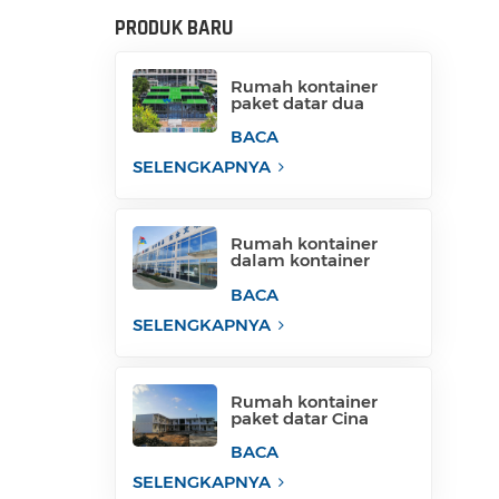
PRODUK BARU
Rumah kontainer
paket datar dua
lantai dari Cina
BACA
SELENGKAPNYA
Rumah kontainer
dalam kontainer
untuk gedung
perkantoran
BACA
sementara
SELENGKAPNYA
Rumah kontainer
paket datar Cina
rumah kontainer
kemas
BACA
SELENGKAPNYA