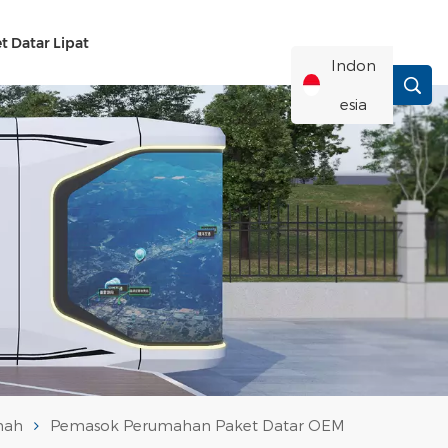
t Datar Lipat
Indon
Esia
English
Français
Deutsch
Русский
Italiano
mah
Pemasok Perumahan Paket Datar OEM