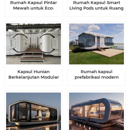
Rumah Kapsul Pintar
Rumah Kapsul Smart
Mewah untuk Eco-
Living Pods untuk Ruang
Resorts Ruang Hunian
Kompak Mewah
Masa Depan Kompak
28-38m²
Kapsul Hunian
Rumah kapsul
Berkelanjutan Modular
prefabrikasi modern
Terhubung Ganda Baru
Tersedia untuk Dipesan