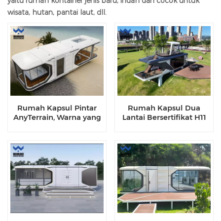
yaitu rumah kontainer jenis baru, indah dan cocok untuk
wisata, hutan, pantai laut, dll.
Rumah Kapsul Pintar
Rumah Kapsul Dua
AnyTerrain, Warna yang
Lantai Bersertifikat H11
Dapat Disesuaikan,
dengan Sistem Cerdas
Diterapkan di
Zona Ganda untuk Resor
Pegunungan dan
Berkepadatan Tinggi
Ladang Salju
dan Hunian Lansia