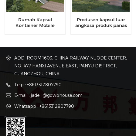
Rumah Kapsul
Produsen kapsul luar
Kontainer Mobile
angkasa produk panas
Mewah yang Diproduksi
dari Cina
ADD: ROOM 1603, CHINA RAILWAY NUODE CENTER,
NO. 477 HANXI AVENUE EAST, PANYU DISTRICT,
GUANGZHOU, CHINA.
Telp : +8613312807790
E-mail : jade.li@gdwbhouse.com
Whatsapp : +8613312807790