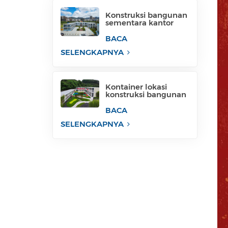
Konstruksi bangunan
sementara kantor
konstruksi bergerak
untuk industri
BACA
sementara
SELENGKAPNYA
Kontainer lokasi
konstruksi bangunan
sementara untuk
kantor
BACA
SELENGKAPNYA