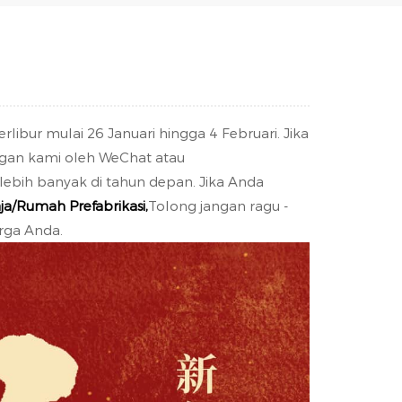
Español
Português
Türk
rlibur mulai 26 Januari hingga 4 Februari. Jika
Ελληνικά
ngan kami oleh WeChat atau
ebih banyak di tahun depan. Jika Anda
Indonesia
a/Rumah Prefabrikasi,
Tolong jangan ragu -
rga Anda.
عربي