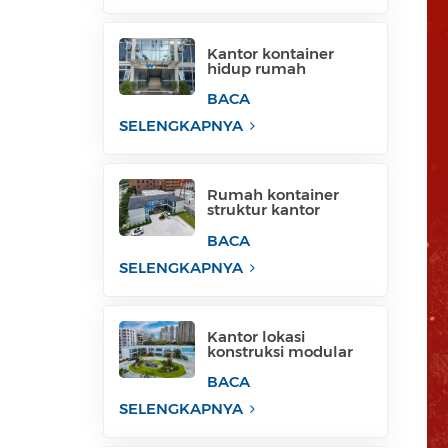
Kantor kontainer
hidup rumah
kontainer paket datar
untuk lokasi proyek
BACA
SELENGKAPNYA
Rumah kontainer
struktur kantor
sementara rumah
kontainer filipina
BACA
untuk dijual
SELENGKAPNYA
Kantor lokasi
konstruksi modular
membangun struktur
kantor modular
BACA
SELENGKAPNYA