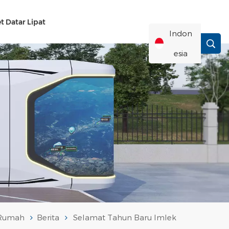
t Datar Lipat
Indon
Esia
English
Français
Deutsch
Русский
Italiano
Rumah
Berita
Selamat Tahun Baru Imlek