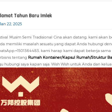
lamat Tahun Baru Imlek
Jan 22, 2025
stival Musim Semi Tradisional Cina akan datang, kami akan be
da memiliki masalah sesuatu yang dapat Anda hubungi de
atsApp:+1501364483, kami harap kami dapat bekerja sama l
rbisnis tentang
Rumah Kontainer/Kapsul Rumah/Struktur Baj
gu hubungi saya kapan saja. Wish Wish untuk Anda dan kelua