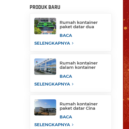
PRODUK BARU
Rumah kontainer
paket datar dua
lantai dari Cina
BACA
SELENGKAPNYA
Rumah kontainer
dalam kontainer
untuk gedung
perkantoran
BACA
sementara
SELENGKAPNYA
Rumah kontainer
paket datar Cina
rumah kontainer
kemas
BACA
SELENGKAPNYA