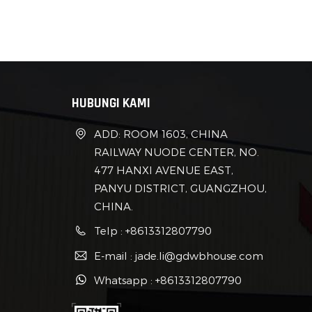
berku
dimi
terli
rumah
yang
kont
HUBUNGI KAMI
ling
meng
ADD: ROOM 1603, CHINA
konst
RAILWAY NUODE CENTER, NO.
peng
477 HANXI AVENUE EAST,
dita
PANYU DISTRICT, GUANGZHOU,
konsu
CHINA.
Aplik
Telp : +8613312807790
telah
kemu
E-mail : jade.li@gdwbhouse.com
wada
Whatsapp : +8613312807790
konve
Arsi