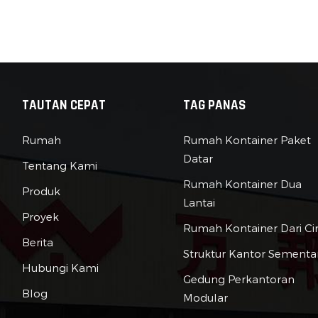
rang secara signifikan. Selain itu, biaya tenaga kerja
nimalkan karena proses konstruksi yang ramping yang
bat dalam perakitan modul kontainer. Akibatnya, rumah -
 ini bisa menjadi pilihan yang lebih terjangkau bagi merek
 mencari Solusi Perumahan.2.3 Keberlanjutan:Penggunaan
ainer pengiriman daur ulang berkontribusi pada ramah
TAUTAN CEPAT
TAG PANAS
kungan dari rumah kontainer yang dapat diperluas dengan
urangi limbah dan meminimalkan permintaan bahan
Rumah
Rumah Kontainer Paket
ruksi baru. Selain itu, desain modular memungkinkan
Datar
Tentang Kami
gunaan sumber daya yang efisien, karena modul dapat
Rumah Kontainer Dua
mbahkan atau dihapus sesuai kebutuhan, mengurangi
Produk
msi energi yang tidak perlu selama konstruksi.3. Beragam
Lantai
Proyek
asi:3.1 Arsitektur:Rumah kontainer yang dapat diperluas
Rumah Kontainer Dari Ci
 menarik perhatian arsitek di seluruh dunia karena
Berita
ngkinan desain inovatifnya. Arsitek telah menggunakan
Struktur Kantor Sementa
Hubungi Kami
h untuk menciptakan struktur yang menakjubkan dan tidak
Gedung Perkantoran
nsional, mendorong batas -batas arsitektur tradisional.
Blog
Modular
tek Container House telah memanfaatkan fitur modular dan