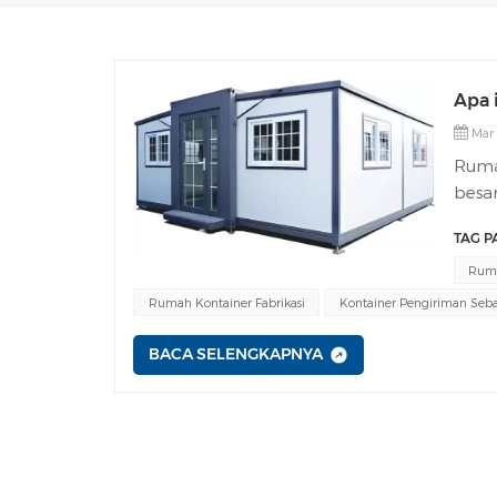
Apa 
Mar 
Ruma
besar
kebu
TAG P
kons
menaw
Rum
keter
Rumah Kontainer Fabrikasi
Kontainer Pengiriman Se
memp
menj
BACA SELENGKAPNYA
meng
kera
diper
stru
kont