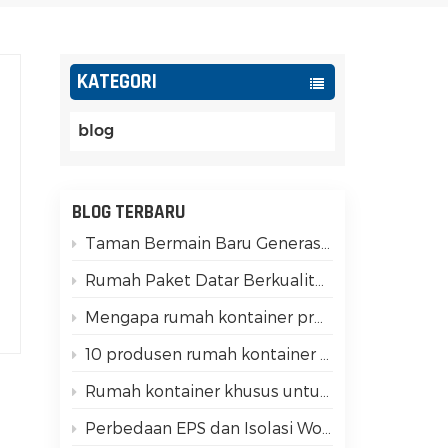
Español
Português
KATEGORI
Türk
blog
Ελληνικά
,
Indonesia
BLOG TERBARU
Taman Bermain Baru Generasi Z: Ubah Kontainer Modular Menjadi Mata Uang Sosial
عربي
Rumah Paket Datar Berkualitas: 15 Perbedaan Utama yang Harus Anda Periksa!
Mengapa rumah kontainer prefabrikasi memiliki ketahanan gempa yang baik?
10 produsen rumah kontainer teratas di Tiongkok
Rumah kontainer khusus untuk glamping mewah
Perbedaan EPS dan Isolasi Wol Batu