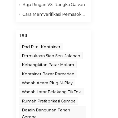
Baja Ringan VS. Rangka Galvanis Tugas Berat: Panduan Sederhana untuk Pemula
k
Cara Memverifikasi Pemasok Rumah Kontainer Bersertifikat ISO 9001
TAG
Pod Ritel Kontainer
Permukaan Siap Seni Jalanan
Kebangkitan Pasar Malam
Kontainer Bazar Ramadan
Wadah Acara Plug-N-Play
Wadah Latar Belakang TikTok
n
Rumah Prefabrikasi Gempa
s
Desain Bangunan Tahan
Gempa
l