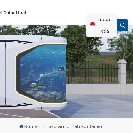
t Datar Lipat
Indon
Esia
English
Français
Deutsch
Русский
Italiano
Rumah
ukuran rumah kontainer