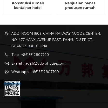
Konstruksi rumah
Penjualan panas
kontainer hotel
produsen rumah
bangunan pracetak
kontainer harga rendah
yang dapat diperluas di
Cina
ADD: ROOM 1603, CHINA RAILWAY NUODE CENTER,
NO. 477 HANXI AVENUE EAST, PANYU DISTRICT,
GUANGZHOU, CHINA.
Telp : +8613312807790
E-mail : jade.li@gdwbhouse.com
Whatsapp : +8613312807790