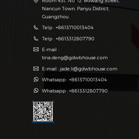
Room 431, No. 12, Bowang Street,
Nancun Town, Panyu District,
Guangzhou
Telp : +8613710013404
Telp : +8613312807790
E-mail :
tina.deng@gdwbhouse.com
E-mail : jade.li@gdwbhouse.com
Whatsapp : +8613710013404
Whatsapp : +8613312807790