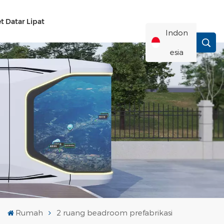
t Datar Lipat
Indon
Esia
English
Français
Deutsch
Русский
Italiano
Rumah
2 ruang beadroom prefabrikasi