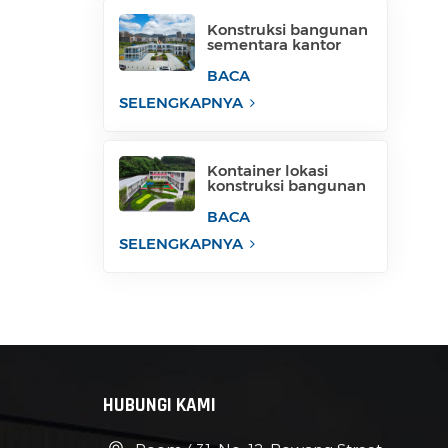
Konstruksi bangunan
sementara kantor
konstruksi bergerak
untuk industri
BACA
sementara
SELENGKAPNYA
Kontainer lokasi
konstruksi bangunan
sementara untuk
kantor
BACA
SELENGKAPNYA
HUBUNGI KAMI