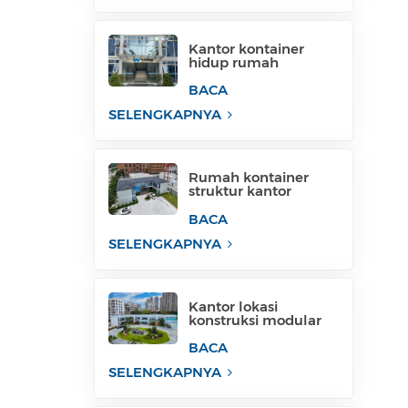
Kantor kontainer
hidup rumah
kontainer paket datar
untuk lokasi proyek
BACA
SELENGKAPNYA
Rumah kontainer
struktur kantor
sementara rumah
kontainer filipina
BACA
untuk dijual
SELENGKAPNYA
Kantor lokasi
konstruksi modular
membangun struktur
kantor modular
BACA
SELENGKAPNYA