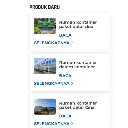
PRODUK BARU
Rumah kontainer
paket datar dua
lantai dari Cina
BACA
SELENGKAPNYA
Rumah kontainer
dalam kontainer
untuk gedung
perkantoran
BACA
sementara
SELENGKAPNYA
Rumah kontainer
paket datar Cina
rumah kontainer
kemas
BACA
SELENGKAPNYA